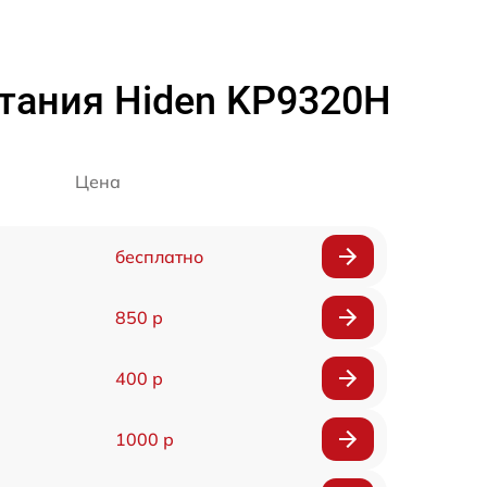
тания Hiden KP9320H
Цена
бесплатно
850 р
400 р
1000 р