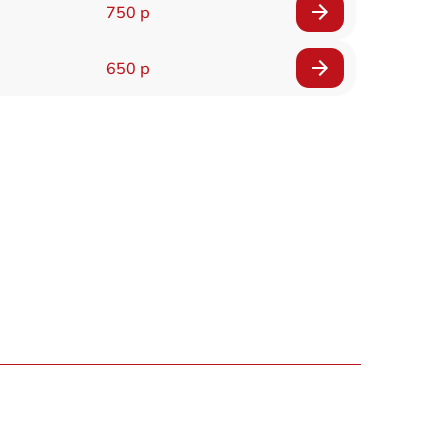
750 р
650 р