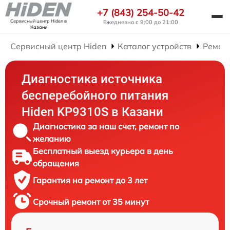
+7 (843) 254-50-42
Сервисный центр Hiden
в
Ежедневно с 9:00 до 21:00
Казани
Сервисный центр Hiden
Каталог устройств
Ремон
Диагностика источника
бесперебойного питания
Hiden KP9310S в Казани
Диагностика за наш счет, ремонт по
желанию
Бесплатный выезд курьера в день
обращения
Гарантия на ремонт до 3 лет
Срочный ремонт от 35 минут