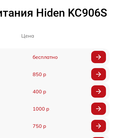
итания Hiden KC906S
Цена
бесплатно
850 р
400 р
1000 р
750 р