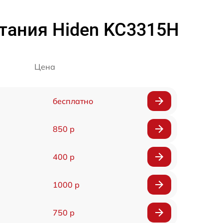
тания Hiden KC3315H
Цена
бесплатно
850 р
400 р
1000 р
750 р