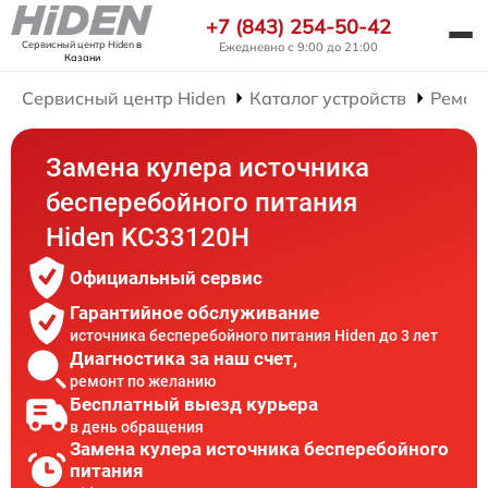
+7 (843) 254-50-42
Сервисный центр Hiden
в
Ежедневно с 9:00 до 21:00
Казани
Сервисный центр Hiden
Каталог устройств
Ремон
Замена кулера источника
бесперебойного питания
Hiden KC33120H
Официальный сервис
Гарантийное обслуживание
источника бесперебойного питания Hiden до 3 лет
Диагностика за наш счет,
ремонт по желанию
Бесплатный выезд курьера
в день обращения
Замена кулера источника бесперебойного
питания