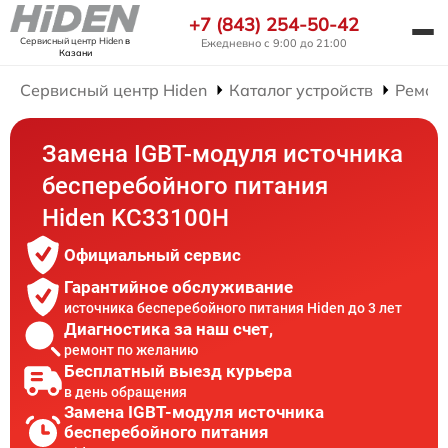
+7 (843) 254-50-42
Сервисный центр Hiden
в
Ежедневно с 9:00 до 21:00
Казани
Сервисный центр Hiden
Каталог устройств
Ремон
Замена IGBT-модуля источника
бесперебойного питания
Hiden KC33100H
Официальный сервис
Гарантийное обслуживание
источника бесперебойного питания Hiden до 3 лет
Диагностика за наш счет,
ремонт по желанию
Бесплатный выезд курьера
в день обращения
Замена IGBT-модуля источника
бесперебойного питания