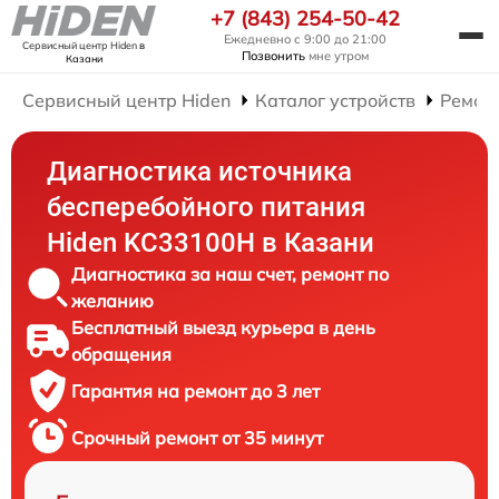
+7 (843) 254-50-42
Ежедневно с 9:00 до 21:00
Сервисный центр Hiden
в
Позвонить
мне утром
Казани
Сервисный центр Hiden
Каталог устройств
Ремон
Диагностика источника
бесперебойного питания
Hiden KC33100H в Казани
Диагностика за наш счет, ремонт по
желанию
Бесплатный выезд курьера в день
обращения
Гарантия на ремонт до 3 лет
Срочный ремонт от 35 минут