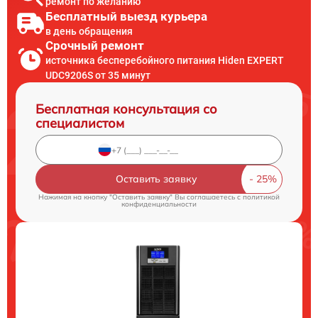
ремонт по желанию
Бесплатный выезд курьера
в день обращения
Срочный ремонт
источника бесперебойного питания Hiden EXPERT
UDC9206S от 35 минут
Бесплатная консультация со
специалистом
Оставить заявку
Нажимая на кнопку "Оставить заявку" Вы соглашаетесь c
политикой
конфиденциальности