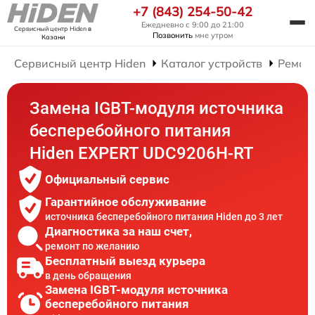
+7 (843) 254-50-42
Ежедневно с 9:00 до 21:00
Сервисный центр Hiden
в
Позвонить
мне утром
Казани
Сервисный центр Hiden
Каталог устройств
Ремон
Замена IGBT-модуля источника
бесперебойного питания
Hiden EXPERT UDC9206H-RT
Официальный сервис
Гарантийное обслуживание
источника бесперебойного питания Hiden до 3 лет
Диагностика за наш счет,
ремонт по желанию
Бесплатный выезд курьера
в день обращения
Замена IGBT-модуля источника
бесперебойного питания