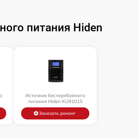
ого питания Hiden
о
Источник бесперебойного
питания Hiden KU9101S
Заказать ремонт