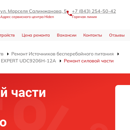
ул. Марселя Салимжанова, 5
+7 (843) 254-50-42
Адрес сервисного центра Hiden
Горячая линия
тройств
Цена ремонта
Вакансии
Контакты
Отзывы
тв
Ремонт Источников бесперебойного питания
ия EXPERT UDC9206H-12A
Ремонт силовой части
й части
о