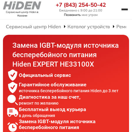
+7 (843) 254-50-42
Ежедневно с 9:00 до 21:00
Сервисный центр Hiden
в
Позвонить
мне утром
Казани
Сервисный центр Hiden
Каталог устройств
Ремон
Замена IGBT-модуля источника
бесперебойного питания
Hiden EXPERT HE33100X
Официальный сервис
Гарантийное обслуживание
источника бесперебойного питания Hiden до 3 лет
Диагностика за наш счет,
ремонт по желанию
Бесплатный выезд курьера
в день обращения
Замена IGBT-модуля источника
бесперебойного питания