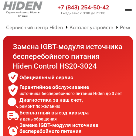
+7 (843) 254-50-42
Сервисный центр Hiden
в
Ежедневно с 9:00 до 21:00
Казани
Сервисный центр Hiden
Каталог устройств
Ремон
Замена IGBT-модуля источника
бесперебойного питания
Hiden Control HS20-3024
Официальный сервис
Гарантийное обслуживание
источника бесперебойного питания Hiden до 3 лет
Диагностика за наш счет,
ремонт по желанию
Бесплатный выезд курьера
в день обращения
Замена IGBT-модуля источника
бесперебойного питания