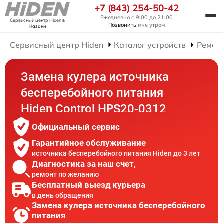
+7 (843) 254-50-42
Ежедневно с 9:00 до 21:00
Сервисный центр Hiden
в
Позвонить
мне утром
Казани
Сервисный центр Hiden
Каталог устройств
Ремон
Замена кулера источника
бесперебойного питания
Hiden Control HPS20-0312
Официальный сервис
Гарантийное обслуживание
источника бесперебойного питания Hiden до 3 лет
Диагностика за наш счет,
ремонт по желанию
Бесплатный выезд курьера
в день обращения
Замена кулера источника бесперебойного
питания