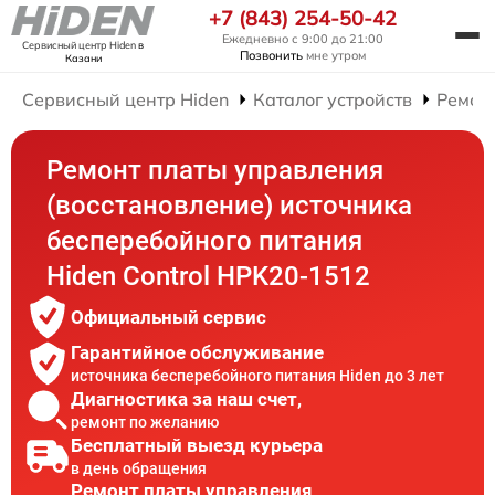
+7 (843) 254-50-42
Ежедневно с 9:00 до 21:00
Сервисный центр Hiden
в
Позвонить
мне утром
Казани
Сервисный центр Hiden
Каталог устройств
Ремон
Ремонт платы управления
(восстановление) источника
бесперебойного питания
Hiden Control HPK20-1512
Официальный сервис
Гарантийное обслуживание
источника бесперебойного питания Hiden до 3 лет
Диагностика за наш счет,
ремонт по желанию
Бесплатный выезд курьера
в день обращения
Ремонт платы управления